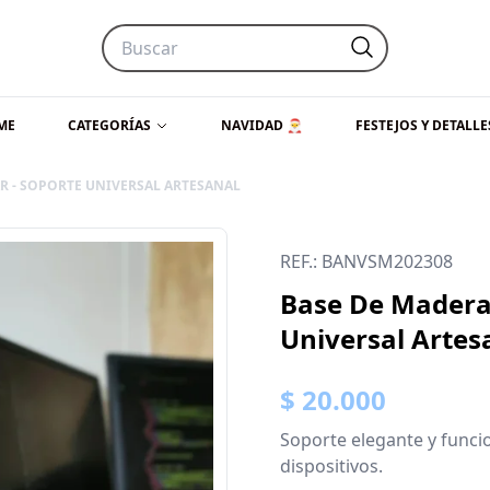
ME
CATEGORÍAS
NAVIDAD 🎅
FESTEJOS Y DETALLE
R - SOPORTE UNIVERSAL ARTESANAL
REF.: BANVSM202308
Base De Madera 
Universal Artes
$ 20.000
Soporte elegante y funcio
dispositivos.