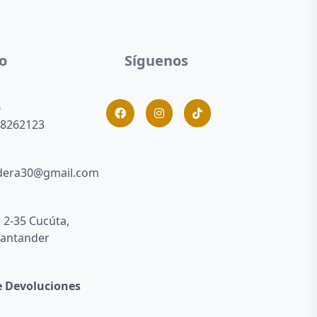
o
Síguenos
p
 8262123
dera30@gmail.com
° 2-35 Cucúta,
Santander
de Devoluciones