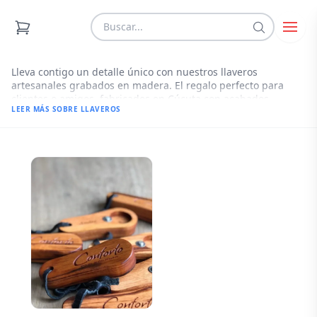
Llaveros
Lleva contigo un detalle único con nuestros llaveros
artesanales grabados en madera. El regalo perfecto para
clientes o amigos, fabricados en Cúcuta con acabados
detallados que resaltan tu marca o estilo.