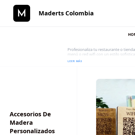
Maderts Colombia
HO
Profesionaliza tu restaurante o tien
Codigos
menú o red wifi con un estilo sofistic
QR
LEER MÁS
personalizados
Accesorios De
Madera
Personalizados