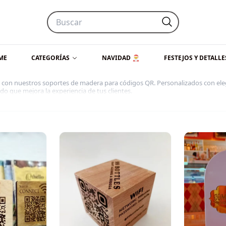
ME
CATEGORÍAS
NAVIDAD 🎅
FESTEJOS Y DETALLE
da con nuestros soportes de madera para códigos QR. Personalizados con ele
ado que mejora la experiencia de tus clientes.