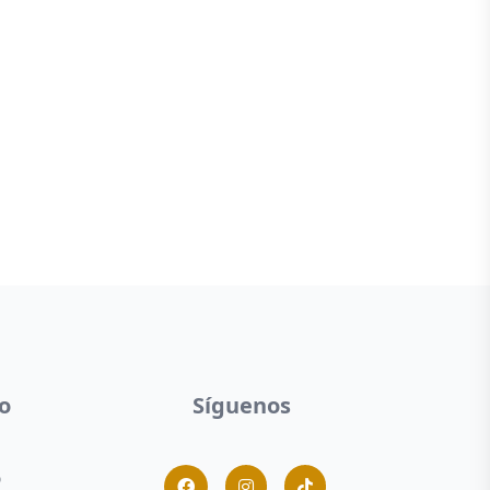
o
Síguenos
p