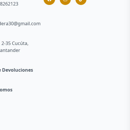
 8262123
dera30@gmail.com
° 2-35 Cucúta,
Santander
de Devoluciones
Somos