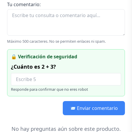
Tu comentario:
¿Por qué elegir nuestros centros de mesa?
Artesanía Real: Hechos a mano con técnicas de
carpintería tradicional.
Versatilidad: Ideales para eventos sociales,
Máximo 500 caracteres. No se permiten enlaces ni spam.
restaurantes o como porta velas decorativo en
salas y terrazas.
🔒 Verificación de seguridad
¿Cuánto es 2 + 3?
Madera Natural: El pino aporta una calidez que
los materiales sintéticos no pueden replicar.
Personalización: Como todos nuestros productos,
Responde para confirmar que no eres robot
puedes solicitar acabados en colores específicos
o barnices especiales según la temática de tu
📨 Enviar comentario
evento.
✅ Especificaciones:
No hay preguntas aún sobre este producto.