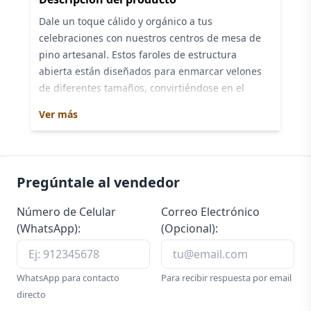
Dale un toque cálido y orgánico a tus
celebraciones con nuestros centros de mesa de
pino artesanal. Estos faroles de estructura
abierta están diseñados para enmarcar velones
de diferentes tamaños, convirtiéndose en el
punto focal ideal para mesas de bodas, bautizos,
Ver más
cenas de gala o simplemente para decorar tu
hogar con un estilo rústico moderno.
Cada pieza es fabricada por Maderts utilizando
Pregúntale al vendedor
madera de pino seleccionada, asegurando una
veta limpia y una estructura firme. La madera se
Número de Celular
Correo Electrónico
entrega perfectamente lijada y con un acabado
(WhatsApp):
(Opcional):
natural que resalta la calidad del material. Al ser
un diseño versátil, funcionan de maravilla tanto
de forma individual como en sets de diferentes
WhatsApp para contacto
Para recibir respuesta por email
alturas para crear profundidad en la decoración.
directo