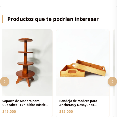
Material: 100% Madera de Pino Maciza.
Productos que te podrían interesar
Uso Recomendado: Para velones de cera o luces
LED.
Estilo: Nórdico / Rústico / Minimalista.
Acabado: Natural suave al tacto (personalizable
bajo pedido).
Soporte de Madera para
Bandeja de Madera para
Cupcakes - Exhibidor Rústico
Anchetas y Desayunos
de 4 Niveles
Sorpresa - Base con Asa
$45.000
$15.000